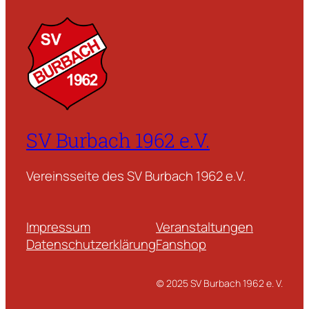
a
c
h
s
e
r
s
t
SV Burbach 1962 e.V.
e
r
Vereinsseite des SV Burbach 1962 e.V.
I
r
i
Impressum
Veranstaltungen
s
Datenschutzerklärung
Fanshop
h
P
(c) 2025 SV Burbach 1962 e. V.
u
b