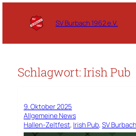
Zum
Inhalt
SV Burbach 1962 e.V.
springen
Schlagwort:
Irish Pub
9. Oktober 2025
Allgemeine News
Hallen-Zeltfest
, 
Irish Pub
, 
SV Burbac