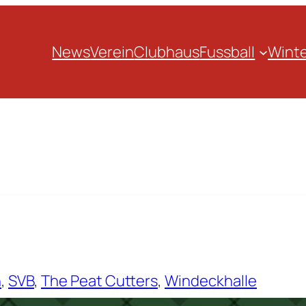
News
Verein
Clubhaus
Fussball
Winte
h
, 
SVB
, 
The Peat Cutters
, 
Windeckhalle