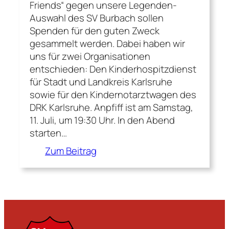
Friends“ gegen unsere Legenden-
Auswahl des SV Burbach sollen
Spenden für den guten Zweck
gesammelt werden. Dabei haben wir
uns für zwei Organisationen
entschieden: Den Kinderhospitzdienst
für Stadt und Landkreis Karlsruhe
sowie für den Kindernotarztwagen des
DRK Karlsruhe. Anpfiff ist am Samstag,
11. Juli, um 19:30 Uhr. In den Abend
starten…
:
Zum Beitrag
B
e
n
e
f
i