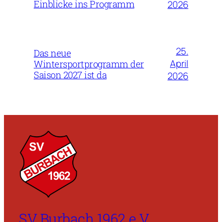
Einblicke ins Programm
2026
25.
Das neue
April
Wintersportprogramm der
Saison 2027 ist da
2026
SV Burbach 1962 e.V.