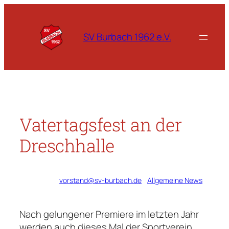
Zum
Inhalt
springen
SV Burbach 1962 e.V.
Vatertagsfest an der
Dreschhalle
Verfasst von
vorstand@sv-burbach.de
in
Allgemeine News
Nach gelungener Premiere im letzten Jahr
werden auch dieses Mal der Sportverein