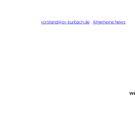
Verfasst von
vorstand@sv-burbach.de
in
Allgemeine News
w