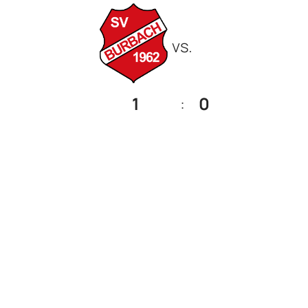
vs.
1
:
0