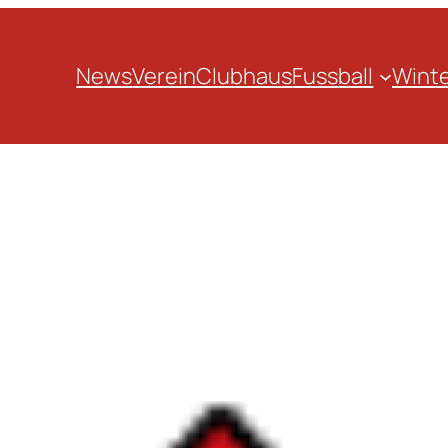
News
Verein
Clubhaus
Fussball
Winte