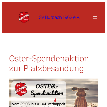
Zum
Inhalt
springen
SV Burbach 1962 e.V.
Oster-Spendenaktion
zur Platzbesandung