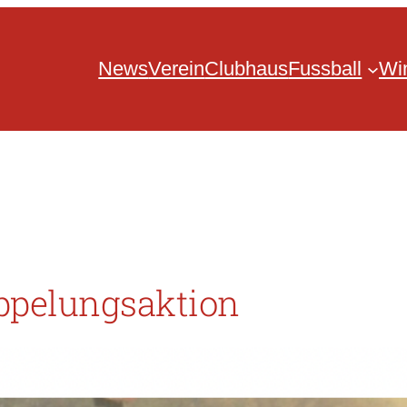
News
Verein
Clubhaus
Fussball
Win
ppelungsaktion