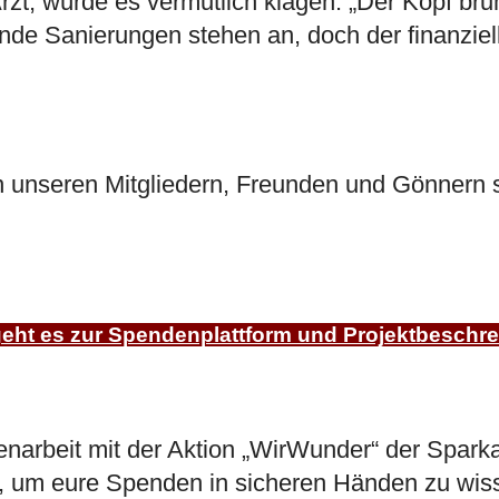
zt, würde es vermutlich klagen: „Der Kopf brum
nde Sanierungen stehen an, doch der finanziel
unseren Mitgliedern, Freunden und Gönnern se
geht es zur Spendenplattform und Projektbeschr
arbeit mit der Aktion „
WirWunder
“ der Spark
et, um eure Spenden in sicheren Händen zu wi