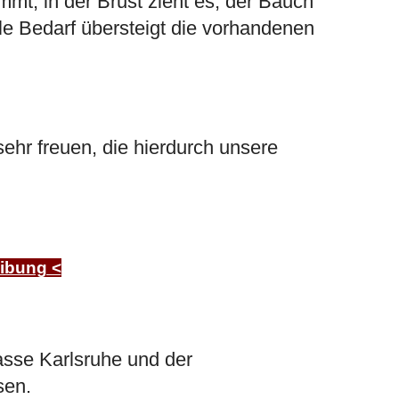
mt, in der Brust zieht es, der Bauch
le Bedarf übersteigt die vorhandenen
hr freuen, die hierdurch unsere
eibung <
asse Karlsruhe und der
ssen.