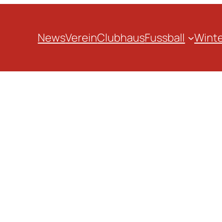
News
Verein
Clubhaus
Fussball
Winte