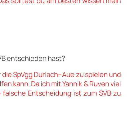
 Das solltest du am besten wissen mein
SVB entschieden hast?
ür die SpVgg Durlach–Aue zu spielen und
fen kann. Da ich mit Yannik & Ruven viel
ne falsche Entscheidung ist zum SVB zu