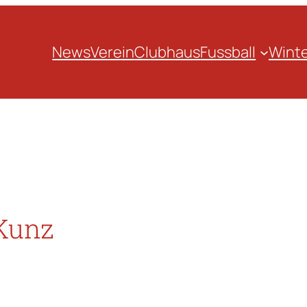
News
Verein
Clubhaus
Fussball
Winte
 Kunz