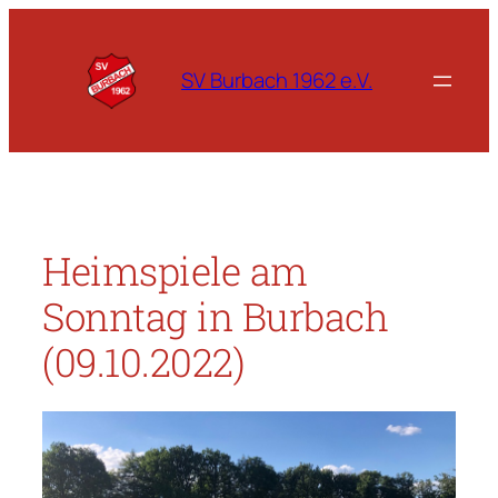
Zum
Inhalt
springen
SV Burbach 1962 e.V.
Heimspiele am
Sonntag in Burbach
(09.10.2022)