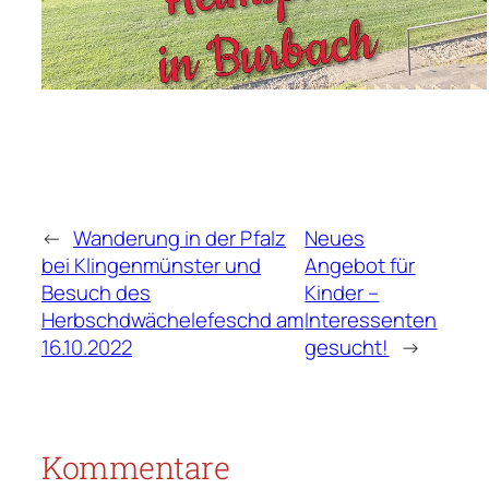
←
Wanderung in der Pfalz
Neues
bei Klingenmünster und
Angebot für
Besuch des
Kinder –
Herbschdwächelefeschd am
Interessenten
16.10.2022
gesucht!
→
Kommentare