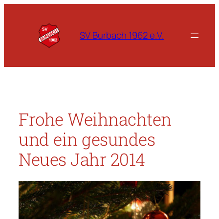
Zum
Inhalt
springen
SV Burbach 1962 e.V.
Frohe Weihnachten
und ein gesundes
Neues Jahr 2014