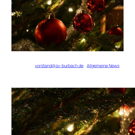
Verfasst von
vorstand@sv-burbach.de
in
Allgemeine News