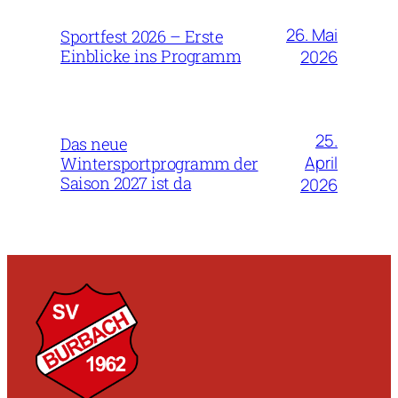
26. Mai
Sportfest 2026 – Erste
Einblicke ins Programm
2026
25.
Das neue
April
Wintersportprogramm der
Saison 2027 ist da
2026