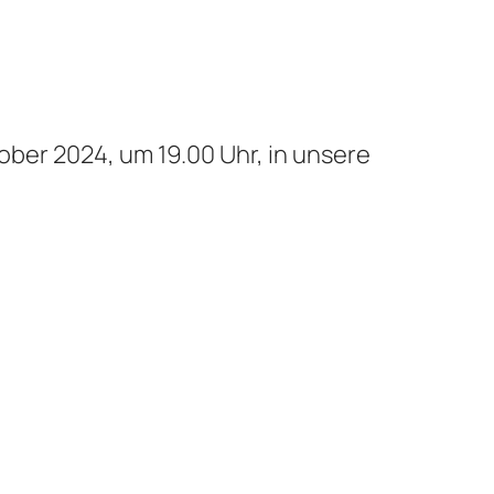
ober
202
4
, um 19.
0
0 Uhr, in unsere