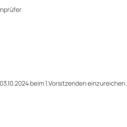
enprüfer
0
3
.1
0
.202
4
beim 1.Vorsitzenden einzureichen.