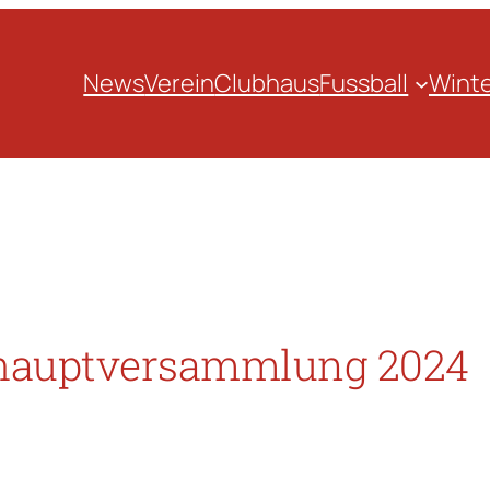
News
Verein
Clubhaus
Fussball
Winte
shauptversammlung 2024