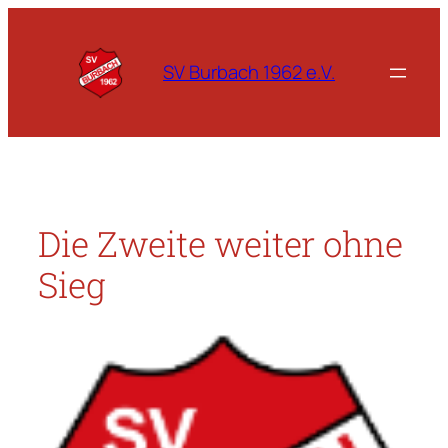
Zum
Inhalt
springen
SV Burbach 1962 e.V.
Die Zweite weiter ohne
Sieg